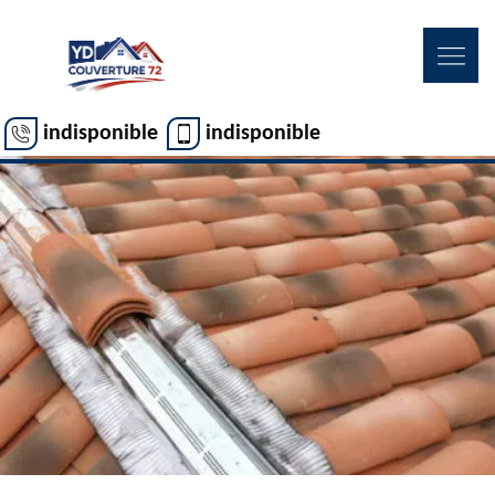
indisponible
indisponible