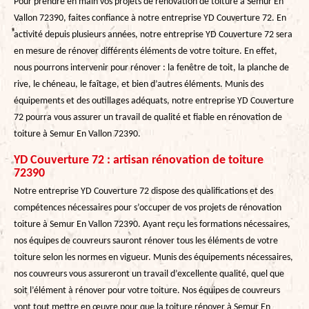
Pour prendre en main vos projets de rénovation de toiture à Semur En
Vallon 72390, faites confiance à notre entreprise YD Couverture 72. En
activité depuis plusieurs années, notre entreprise YD Couverture 72 sera
en mesure de rénover différents éléments de votre toiture. En effet,
nous pourrons intervenir pour rénover : la fenêtre de toit, la planche de
rive, le chéneau, le faîtage, et bien d’autres éléments. Munis des
équipements et des outillages adéquats, notre entreprise YD Couverture
72 pourra vous assurer un travail de qualité et fiable en rénovation de
toiture à Semur En Vallon 72390.
YD Couverture 72 : artisan rénovation de toiture
72390
Notre entreprise YD Couverture 72 dispose des qualifications et des
compétences nécessaires pour s’occuper de vos projets de rénovation
toiture à Semur En Vallon 72390. Ayant reçu les formations nécessaires,
nos équipes de couvreurs sauront rénover tous les éléments de votre
toiture selon les normes en vigueur. Munis des équipements nécessaires,
nos couvreurs vous assureront un travail d’excellente qualité, quel que
soit l’élément à rénover pour votre toiture. Nos équipes de couvreurs
vont tout mettre en œuvre pour que la toiture rénover à Semur En