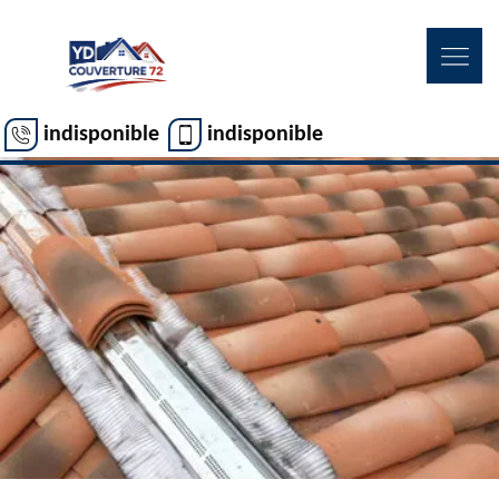
indisponible
indisponible