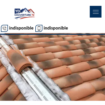
indisponible
indisponible