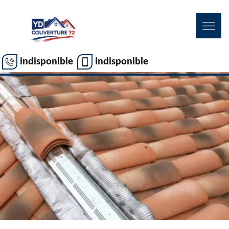
indisponible
indisponible