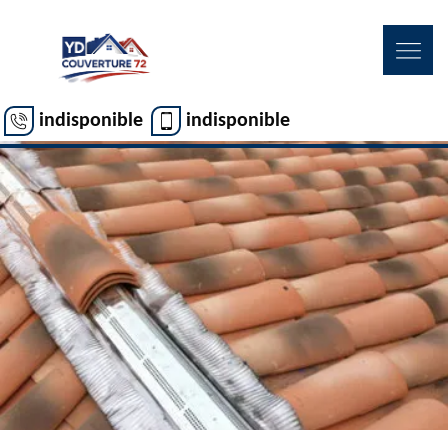
indisponible
indisponible