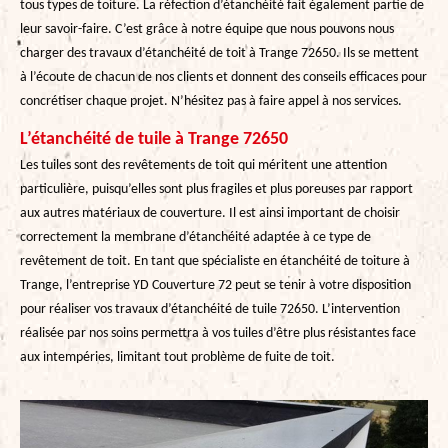
tous types de toiture. La réfection d’étanchéité fait également partie de
leur savoir-faire. C’est grâce à notre équipe que nous pouvons nous
charger des travaux d’étanchéité de toit à Trange 72650. Ils se mettent
à l’écoute de chacun de nos clients et donnent des conseils efficaces pour
concrétiser chaque projet. N’hésitez pas à faire appel à nos services.
L’étanchéité de tuile à Trange 72650
Les tuiles sont des revêtements de toit qui méritent une attention
particulière, puisqu’elles sont plus fragiles et plus poreuses par rapport
aux autres matériaux de couverture. Il est ainsi important de choisir
correctement la membrane d’étanchéité adaptée à ce type de
revêtement de toit. En tant que spécialiste en étanchéité de toiture à
Trange, l’entreprise YD Couverture 72 peut se tenir à votre disposition
pour réaliser vos travaux d’étanchéité de tuile 72650. L’intervention
réalisée par nos soins permettra à vos tuiles d’être plus résistantes face
aux intempéries, limitant tout problème de fuite de toit.