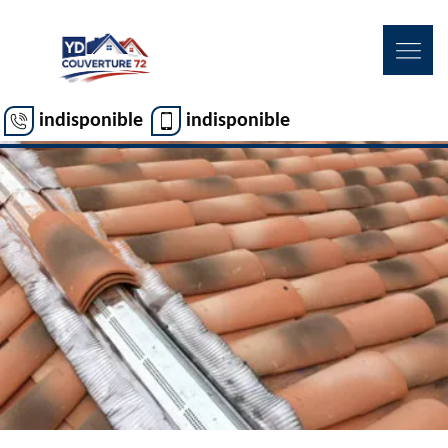
indisponible
indisponible