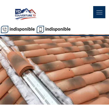
indisponible
indisponible