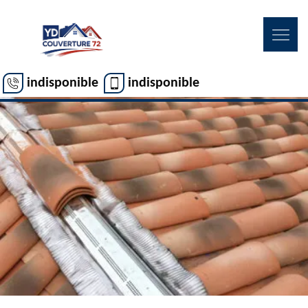
indisponible
indisponible