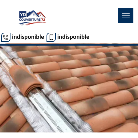
indisponible
indisponible