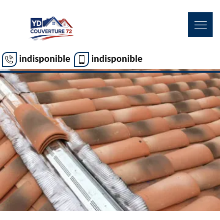
indisponible
indisponible