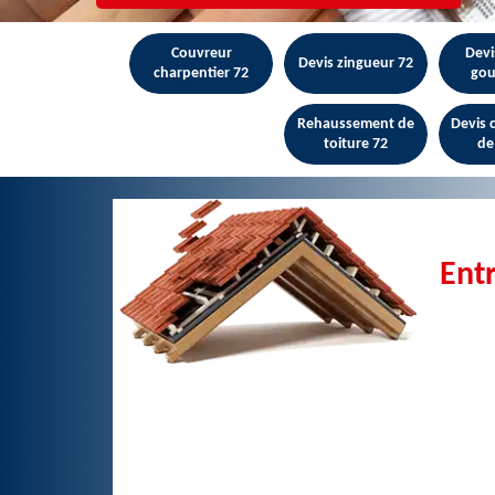
Couvreur
Devi
Devis zingueur 72
charpentier 72
gou
Rehaussement de
Devis
toiture 72
de
Entr