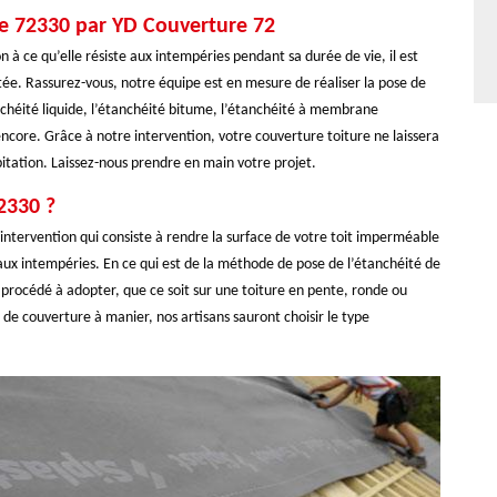
ure 72330 par YD Couverture 72
n à ce qu’elle résiste aux intempéries pendant sa durée de vie, il est
tée. Rassurez-vous, notre équipe est en mesure de réaliser la pose de
nchéité liquide, l’étanchéité bitume, l’étanchéité à membrane
ncore. Grâce à notre intervention, votre couverture toiture ne laissera
bitation. Laissez-nous prendre en main votre projet.
2330 ?
 intervention qui consiste à rendre la surface de votre toit imperméable
 aux intempéries. En ce qui est de la méthode de pose de l’étanchéité de
 procédé à adopter, que ce soit sur une toiture en pente, ronde ou
 de couverture à manier, nos artisans sauront choisir le type