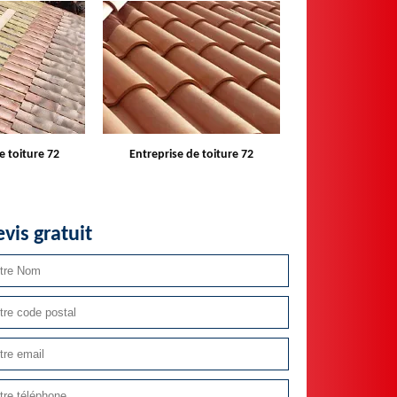
e toiture 72
Entreprise de toiture 72
Devis toit
vis gratuit