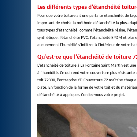
Les différents types d’étanchéité toit
Pour que votre toiture ait une parfaite étanchéité, de faço
important de choisir la méthode d’étanchéité la plus adap
tous types d’étanchéité, comme l’étanchéité résine, l’éta
synthétique, l’étanchéité PVC, l’étanchéité EPDM et plus e
aucunement l’humidité s’infiltrer à l’intérieur de votre ha
Qu’est-ce que l’étanchéité de toiture 7
L’étanchéité de toiture à La Fontaine Saint Martin est une
à l’humidité. Ce qui rend votre couverture plus résistante
toit 72330, l’entreprise YD Couverture 72 maîtrise chaque
plate. En fonction de la forme de votre toit et du matériau
d’étanchéité à appliquer. Confiez-nous votre projet.