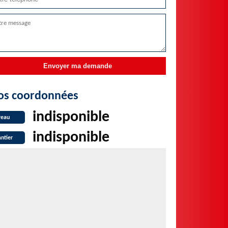
os coordonnées
indisponible
reau
indisponible
ntier