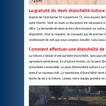
La gratuité du devis étanchéité toitur
Auprès de l’entreprise YD Couverture 72, vous pouvez dem
Saint Martin. Tenir en main ce document est nécessaire si
offre. La demande de devis se fera directement sur notre 
disposition. Pour la requête, ne manquez pas de préciser la
revêtement de toit que vous comptez installer. Cela nous s
Comment effectuer une étanchéité de t
La toiture a besoin d’une parfaite étanchéité, sans quoi el
agressions extérieures. En d’autres termes, on ne peut dire
étanchéité convenable. La pose d’étanchéité toiture à La F
pose d’un nouveau toit. La membrane d’étanchéité vient à
durée de vie à la toiture. Laissez notre équipe prendre en 