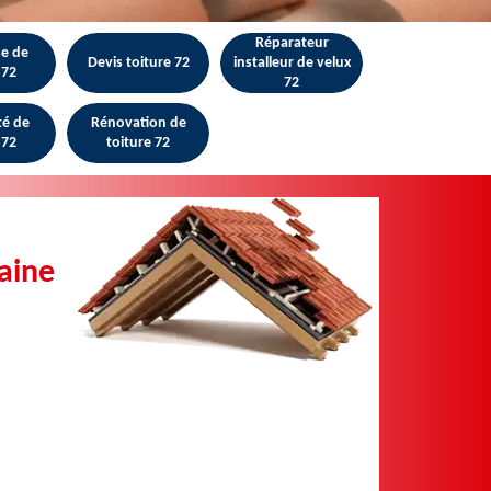
Réparateur
se de
Devis toiture 72
installeur de velux
 72
72
té de
Rénovation de
 72
toiture 72
taine