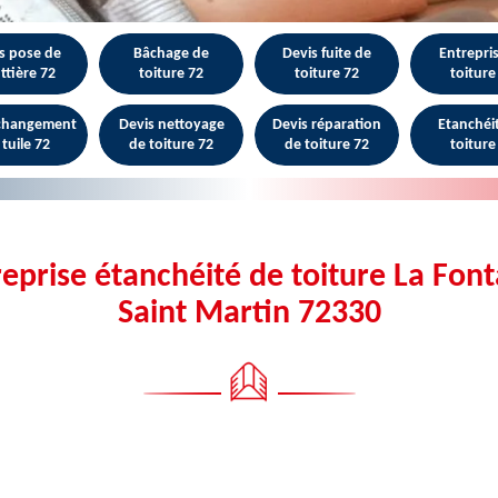
s pose de
Bâchage de
Devis fuite de
Entrepri
ttière 72
toiture 72
toiture 72
toiture
 changement
Devis nettoyage
Devis réparation
Etanchéi
 tuile 72
de toiture 72
de toiture 72
toiture
eprise étanchéité de toiture La Fon
Saint Martin 72330