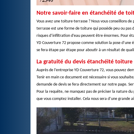
Notre savoir-faire en étanchéité de toi
Vous avez une toiture-terrasse ? Nous vous conseillons de p
terrasse est une forme de toiture qui possède peu ou pas d
risques d’infiltration d’eau peuvent être énormes. Pour ét
YD Couverture 72 propose comme solution la pose d’une é
se fera étape par étape pour aboutir à un résultat de quali
La gratuité du devis étanchéité toitur
Auprès de l’entreprise YD Couverture 72, vous pouvez dema
Tenir en main ce document est nécessaire si vous souhaite
demande de devis se fera directement sur notre page. Serv
Pour la requête, ne manquez pas de préciser la nature du pr
que vous comptez installer. Cela nous sera d’une grande ai