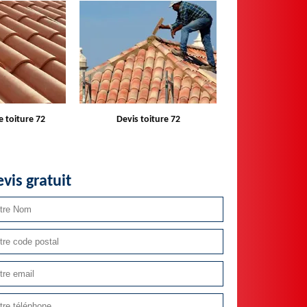
e toiture 72
Devis toiture 72
Réparateur ins
velux 
vis gratuit