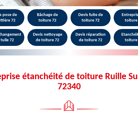
s pose de
Bâchage de
Devis fuite de
Entrepri
ttière 72
toiture 72
toiture 72
toiture
 changement
Devis nettoyage
Devis réparation
Etanchéi
 tuile 72
de toiture 72
de toiture 72
toiture
prise étanchéité de toiture Ruille Su
72340