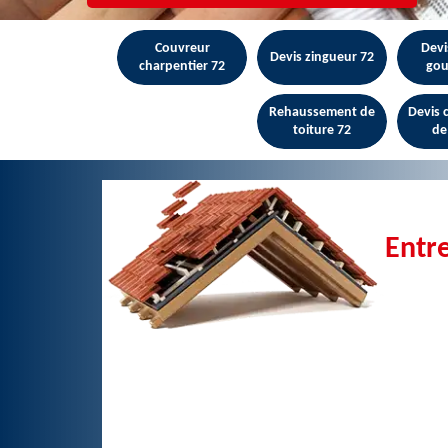
Couvreur
Devi
Devis zingueur 72
charpentier 72
gou
Rehaussement de
Devis
toiture 72
de
Entre