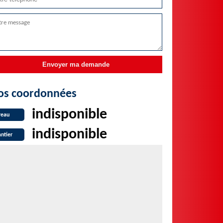
os coordonnées
indisponible
reau
indisponible
ntier