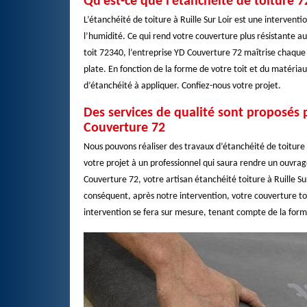
Qu’est-ce que l’étanchéité de toiture 7
L’étanchéité de toiture à Ruille Sur Loir est une intervent
l’humidité. Ce qui rend votre couverture plus résistante a
toit 72340, l’entreprise YD Couverture 72 maîtrise chaque
plate. En fonction de la forme de votre toit et du matériau
d’étanchéité à appliquer. Confiez-nous votre projet.
Des services de qualité sont proposés p
Couverture 72
Nous pouvons réaliser des travaux d’étanchéité de toiture p
votre projet à un professionnel qui saura rendre un ouvrage
Couverture 72, votre artisan étanchéité toiture à Ruille S
conséquent, après notre intervention, votre couverture t
intervention se fera sur mesure, tenant compte de la form