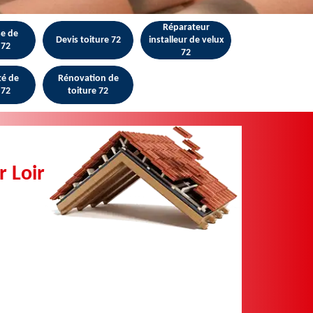
Réparateur
se de
Devis toiture 72
installeur de velux
 72
72
té de
Rénovation de
 72
toiture 72
r Loir