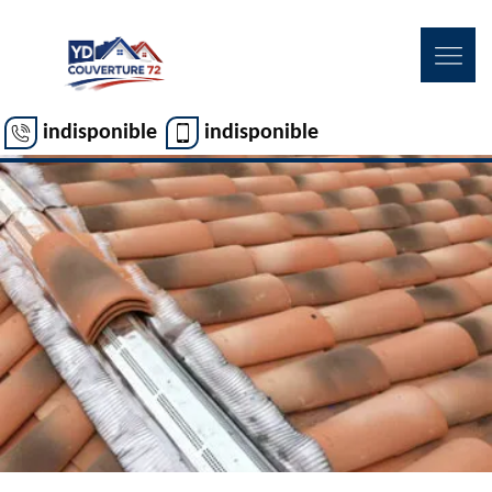
indisponible
indisponible