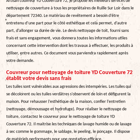
Artisan couvreur YD Couverture 72, je propose les meilleurs services de
nettoyage de couverture à tous les propriétaires de Ruille Sur Loir dans le
département 72340. Le matériau de revêtement a besoin d’être
entretenu d’une part pour le côté esthétique et cela permet, d’autre
part, d’allonger sa durée de vie. Le devis nettoyage de toit, fourni sans
frais et sans engagement, vous donnera toutes les informations utiles
concernant cette intervention dont les travaux à effectuer, les produits à
utiliser, entre autres. Ce document vous parviendra rapidement après
votre demande.
Couvreur pour nettoyage de toiture YD Couverture 72
établit votre devis sans frais
Les tuiles sont vulnérables aux agressions des intempéries. Les tuiles qui
se décolorent ou les tuiles verdâtres s’observent de loin et défigurent la
maison. Pour rehausser l’esthétique de la maison, confier l’entretien
(nettoyage, démoussage et hydrofuge). Pour réaliser le nettoyage de
toiture, contactez le couvreur pour le nettoyage de toiture YD
Couverture 72. Il maitrise les techniques de lavage humide ou de lavage
à sec comme le gommage, le sablage, le peeling, le ponçage. Il dispose
de matériels performants pour une prestation efficace.