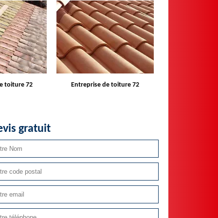
e toiture 72
Devis toiture 72
Réparateur ins
velux 
vis gratuit