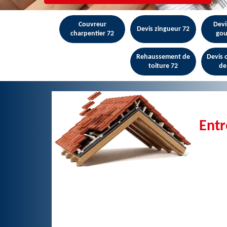
Couvreur
Devi
Devis zingueur 72
charpentier 72
gou
Rehaussement de
Devis
toiture 72
de
Entr