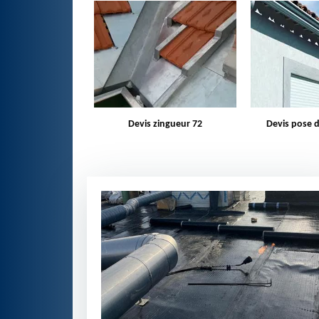
zingueur 72
Devis pose de gouttière 72
Bâchage d