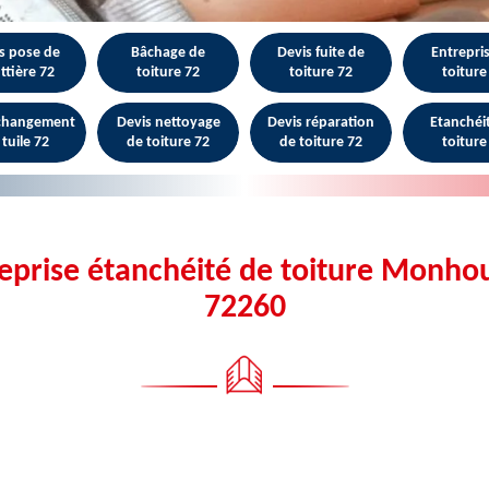
s pose de
Bâchage de
Devis fuite de
Entrepri
ttière 72
toiture 72
toiture 72
toiture
 changement
Devis nettoyage
Devis réparation
Etanchéi
 tuile 72
de toiture 72
de toiture 72
toiture
eprise étanchéité de toiture Monh
72260