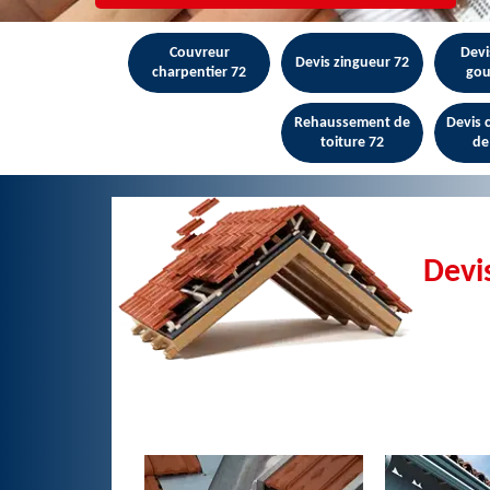
Couvreur
Devi
Devis zingueur 72
charpentier 72
gou
Rehaussement de
Devis
toiture 72
de
Devi