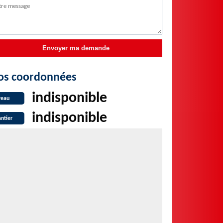
os coordonnées
indisponible
reau
indisponible
ntier