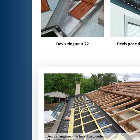
zingueur 72
Devis pose de gouttière 72
Bâchage d