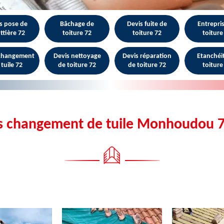
s pose de
Bâchage de
Devis fuite de
Entrepri
ttière 72
toiture 72
toiture 72
toiture
 changement
Devis nettoyage
Devis réparation
Etanchéi
 tuile 72
de toiture 72
de toiture 72
toiture
s changement de tuile Monhoudou 