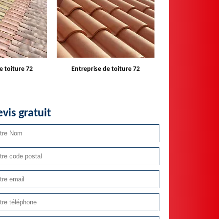
e toiture 72
Devis toiture 72
Réparateur ins
velux 
vis gratuit