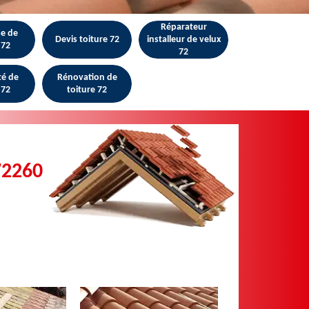
Réparateur
se de
Devis toiture 72
installeur de velux
 72
72
té de
Rénovation de
 72
toiture 72
72260