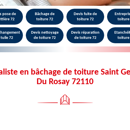
s pose de
Bâchage de
Devis fuite de
Entrepri
ttière 72
toiture 72
toiture 72
toiture
 changement
Devis nettoyage
Devis réparation
Etanchéi
 tuile 72
de toiture 72
de toiture 72
toiture
aliste en bâchage de toiture Saint G
Du Rosay 72110