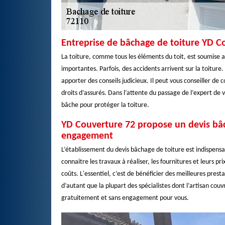
Entreprise de bâchage de toiture YD Co
La toiture, comme tous les éléments du toit, est soumise a
importantes. Parfois, des accidents arrivent sur la toiture.
apporter des conseils judicieux. Il peut vous conseiller de
droits d’assurés. Dans l’attente du passage de l’expert de
bâche pour protéger la toiture.
YD Couverture 72 propose un devis bâc
engagement
L’établissement du devis bâchage de toiture est indispensab
connaitre les travaux à réaliser, les fournitures et leurs p
coûts. L'essentiel, c’est de bénéficier des meilleures prest
d’autant que la plupart des spécialistes dont l’artisan co
gratuitement et sans engagement pour vous.