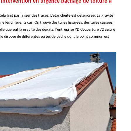
e intervention en urgence bâchage de toiture à
ela finit par laisser des traces. L’étanchéité est détériorée. La gravité
e les différents cas. On trouve des tuiles fissurées, des tuiles cassées,
lle que soit la gravité des dégâts, l’entreprise YD Couverture 72 assure
lle dispose de différentes sortes de bâche dont le point commun est