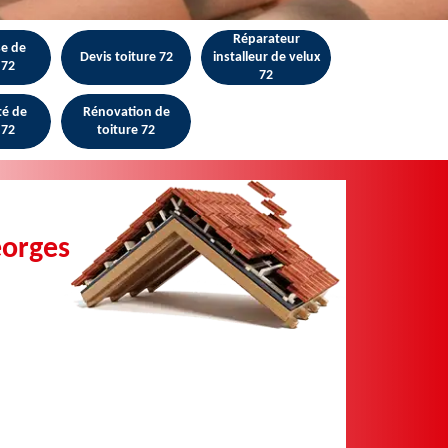
Réparateur
se de
Devis toiture 72
installeur de velux
 72
72
té de
Rénovation de
 72
toiture 72
eorges