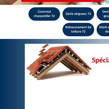
Couvreur
Devi
Devis zingueur 72
charpentier 72
gou
Rehaussement de
Devis
toiture 72
de
Spéci