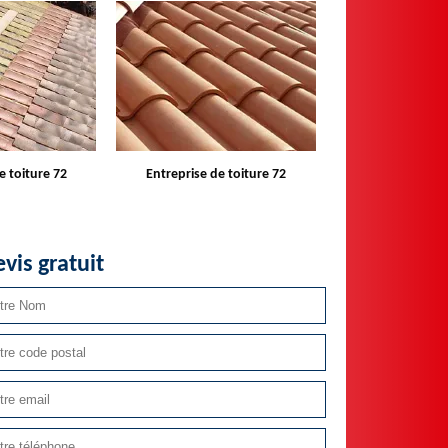
e toiture 72
Devis toiture 72
Réparateur ins
velux 
vis gratuit