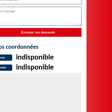
os coordonnées
indisponible
reau
indisponible
ntier