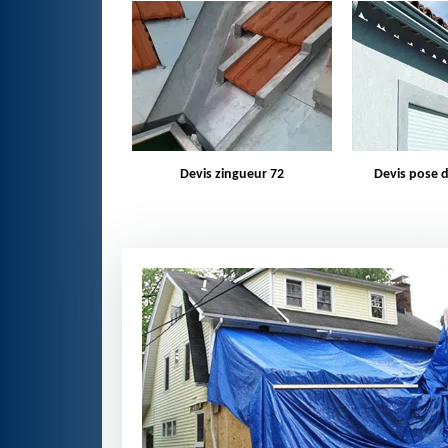
zingueur 72
Devis pose de gouttière 72
Bâchage d