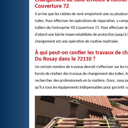
Changement de tuile envolée à confier 
Couverture 72
Il arrive que les rafales de vent emportent une ou plusieur
tuiles. Pour effectuer les opérations de réparation, y comp
tuiliers de l’entreprise YD Couverture 72. Pour effectuer l
d’abord une bâche imperméabilisée de protection jusqu’à l’
changement est une opération de routine maitrisée.
À qui peut-on confier les travaux de c
Du Rosay dans le 72110 ?
Un certain nombre de travaux devrait s'effectuer sur les toi
forcés de réaliser des travaux de changement des tuiles. Afi
rechercher des professionnels en la matière. Donc, nous p
qu'il a tous les équipements indispensables pour garantir u