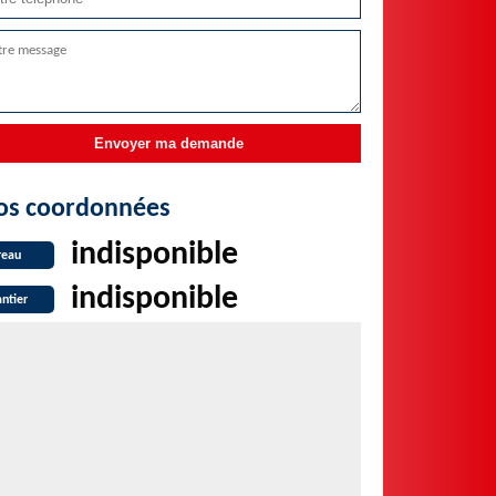
os coordonnées
indisponible
reau
indisponible
ntier