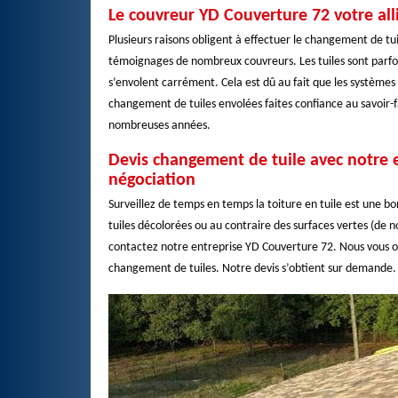
Le couvreur YD Couverture 72 votre all
Plusieurs raisons obligent à effectuer le changement de tui
témoignages de nombreux couvreurs. Les tuiles sont parfois
s’envolent carrément. Cela est dû au fait que les systèmes 
changement de tuiles envolées faites confiance au savoir-fa
nombreuses années.
Devis changement de tuile avec notre e
négociation
Surveillez de temps en temps la toiture en tuile est une b
tuiles décolorées ou au contraire des surfaces vertes (de n
contactez notre entreprise YD Couverture 72. Nous vous off
changement de tuiles. Notre devis s’obtient sur demande. N