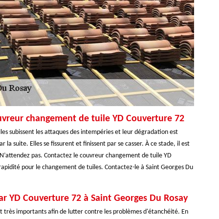
ouvreur changement de tuile YD Couverture 72
 Elles subissent les attaques des intempéries et leur dégradation est
la suite. Elles se fissurent et finissent par se casser. À ce stade, il est
t. N’attendez pas. Contactez le couvreur changement de tuile YD
 rapidité pour le changement de tuiles. Contactez-le à Saint Georges Du
par YD Couverture 72 à Saint Georges Du Rosay
nt très importants afin de lutter contre les problèmes d'étanchéité. En