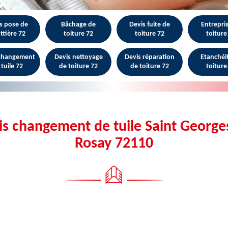
s pose de
Bâchage de
Devis fuite de
Entrepri
ttière 72
toiture 72
toiture 72
toiture
 changement
Devis nettoyage
Devis réparation
Etanchéi
 tuile 72
de toiture 72
de toiture 72
toiture
is changement de tuile Saint George
Rosay 72110