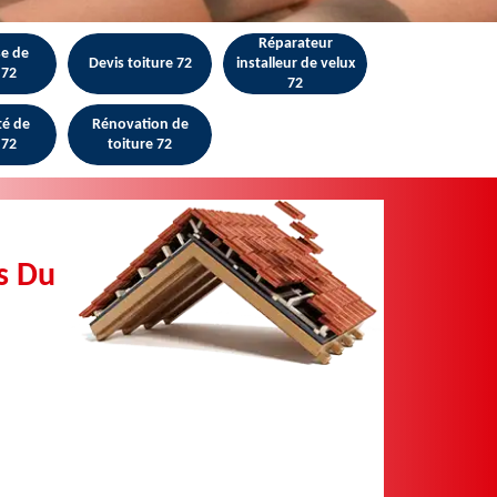
Réparateur
se de
Devis toiture 72
installeur de velux
 72
72
té de
Rénovation de
 72
toiture 72
s Du