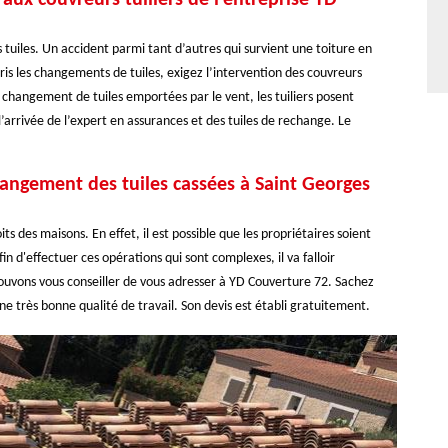
aux couvreurs tuiliers de l’entreprise YD
s tuiles. Un accident parmi tant d’autres qui survient une toiture en
ris les changements de tuiles, exigez l’intervention des couvreurs
e changement de tuiles emportées par le vent, les tuiliers posent
arrivée de l’expert en assurances et des tuiles de rechange. Le
hangement des tuiles cassées à Saint Georges
ts des maisons. En effet, il est possible que les propriétaires soient
n d'effectuer ces opérations qui sont complexes, il va falloir
ouvons vous conseiller de vous adresser à YD Couverture 72. Sachez
ne très bonne qualité de travail. Son devis est établi gratuitement.