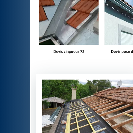
zingueur 72
Devis pose de gouttière 72
Bâchage d