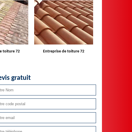
e toiture 72
Devis toiture 72
Réparateur ins
velux 
vis gratuit