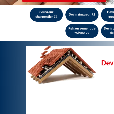
Couvreur
Devi
Devis zingueur 72
charpentier 72
gou
Rehaussement de
Devis
toiture 72
de
Dev