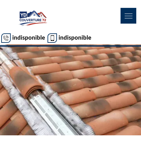
indisponible
indisponible