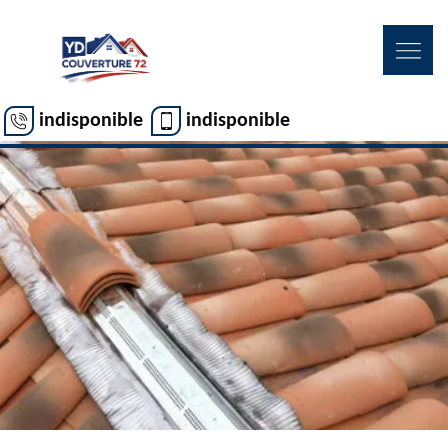
indisponible
indisponible