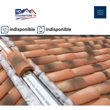
indisponible
indisponible