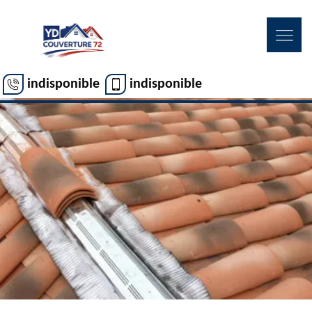
indisponible
indisponible