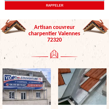
Artisan couvreur
charpentier Valennes
72320