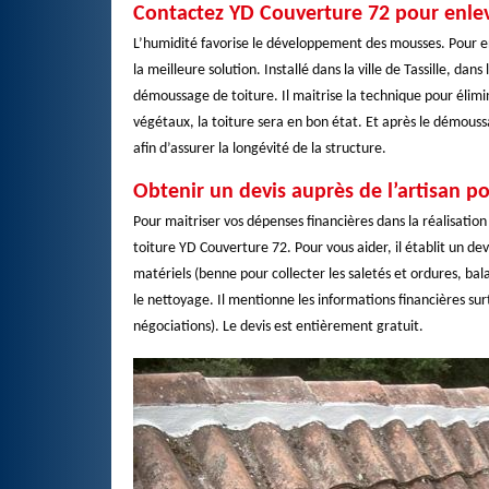
Contactez YD Couverture 72 pour enlev
L’humidité favorise le développement des mousses. Pour enl
la meilleure solution. Installé dans la ville de Tassille, d
démoussage de toiture. Il maitrise la technique pour élimi
végétaux, la toiture sera en bon état. Et après le démous
afin d’assurer la longévité de la structure.
Obtenir un devis auprès de l’artisan p
Pour maitriser vos dépenses financières dans la réalisatio
toiture YD Couverture 72. Pour vous aider, il établit un dev
matériels (benne pour collecter les saletés et ordures, bal
le nettoyage. Il mentionne les informations financières surt
négociations). Le devis est entièrement gratuit.