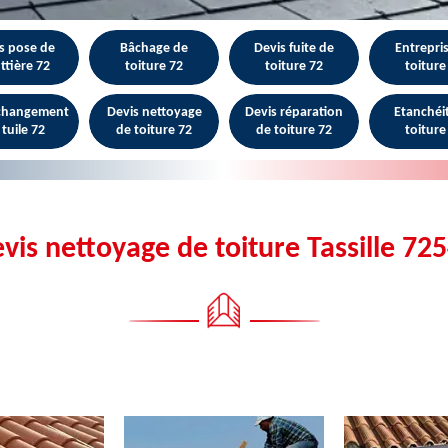
s pose de
Bâchage de
Devis fuite de
Entrepri
ttière 72
toiture 72
toiture 72
toiture
 changement
Devis nettoyage
Devis réparation
Etanchéi
 tuile 72
de toiture 72
de toiture 72
toiture
vis nettoyage de toiture Tassille 72