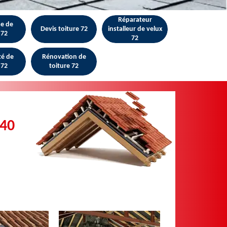
Réparateur
se de
Devis toiture 72
installeur de velux
 72
72
té de
Rénovation de
 72
toiture 72
540