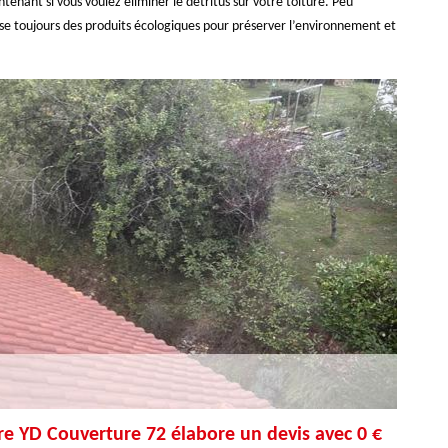
nant si vous voulez éliminer le détritus sur votre toiture. Peu
lise toujours des produits écologiques pour préserver l’environnement et
re YD Couverture 72 élabore un devis avec 0 €