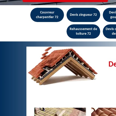
Couvreur
Devi
Devis zingueur 72
charpentier 72
gou
Rehaussement de
Devis
toiture 72
de
De