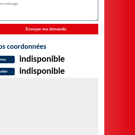
os coordonnées
indisponible
reau
indisponible
ntier