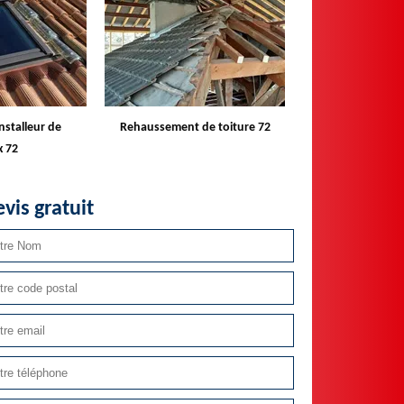
de toiture 72
Devis changement de tuile 72
Devis nettoyage 
vis gratuit