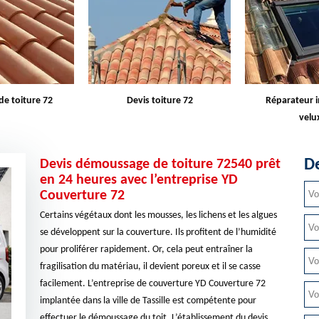
oiture 72
Réparateur installeur de
Rehaussement 
velux 72
De
Devis démoussage de toiture 72540 prêt
en 24 heures avec l’entreprise YD
Couverture 72
Certains végétaux dont les mousses, les lichens et les algues
se développent sur la couverture. Ils profitent de l’humidité
pour proliférer rapidement. Or, cela peut entraîner la
fragilisation du matériau, il devient poreux et il se casse
facilement. L’entreprise de couverture YD Couverture 72
implantée dans la ville de Tassille est compétente pour
effectuer le démoussage du toit. L’établissement du devis