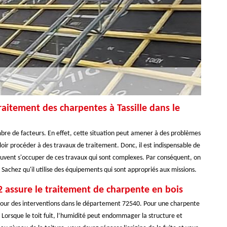
traitement des charpentes à Tassille dans le
bre de facteurs. En effet, cette situation peut amener à des problèmes
falloir procéder à des travaux de traitement. Donc, il est indispensable de
euvent s'occuper de ces travaux qui sont complexes. Par conséquent, on
Sachez qu'il utilise des équipements qui sont appropriés aux missions.
 assure le traitement de charpente en bois
pour des interventions dans le département 72540. Pour une charpente
f. Lorsque le toit fuit, l’humidité peut endommager la structure et