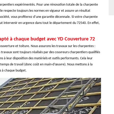
arpentiers expérimentés. Pour une rénovation totale de la charpente
Elle respecte toujours les normes en vigueur et assure un résultat
 société, vous profiterez d’une garantie décennale. Si votre charpente
eut intervenir en urgence dans tout le département du 72540. En effet,
adapté à chaque budget avec YD Couverture 72
uverture et toiture. Nous assurons les travaux sur les charpentes :
 travaux sont toujours réalisés par des couvreurs charpentiers qualifiés
 à leur disposition des matériels et outils performants. Cela leur
e temps de travail (donc coût en main-d’œuvre). Nous mettons à la
ées à chaque budget.