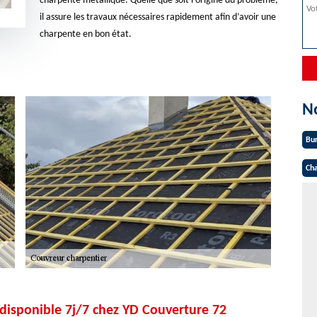
charpente métallique. Quelle que soit l’origine du problème,
il assure les travaux nécessaires rapidement afin d’avoir une
charpente en bon état.
N
Bu
Cha
disponible 7j/7 chez YD Couverture 72