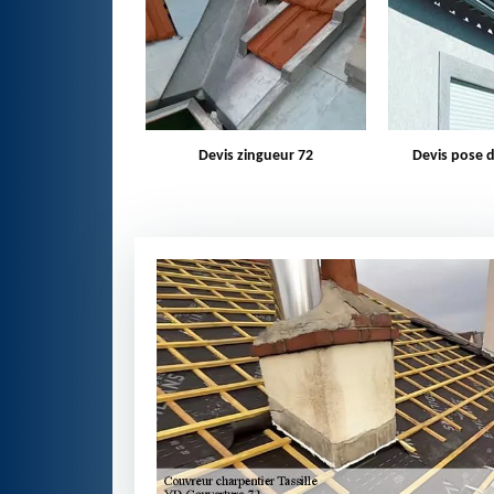
zingueur 72
Devis pose de gouttière 72
Bâchage d