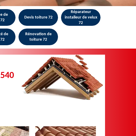
Réparateur
se de
Devis toiture 72
installeur de velux
 72
72
té de
Rénovation de
 72
toiture 72
2540