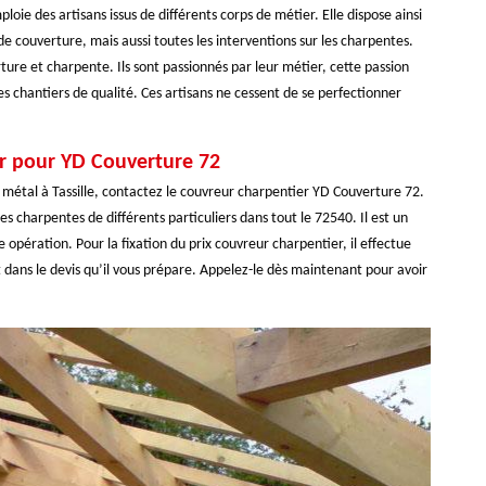
oie des artisans issus de différents corps de métier. Elle dispose ainsi
 de couverture, mais aussi toutes les interventions sur les charpentes.
ture et charpente. Ils sont passionnés par leur métier, cette passion
s chantiers de qualité. Ces artisans ne cessent de se perfectionner
er pour YD Couverture 72
n métal à Tassille, contactez le couvreur charpentier YD Couverture 72.
es charpentes de différents particuliers dans tout le 72540. Il est un
opération. Pour la fixation du prix couvreur charpentier, il effectue
ct dans le devis qu’il vous prépare. Appelez-le dès maintenant pour avoir