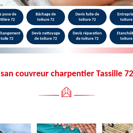
s pose de
Bâchage de
Devis fuite de
Entrepri
ttière 72
toiture 72
toiture 72
toiture
 changement
Devis nettoyage
Devis réparation
Etanchéi
 tuile 72
de toiture 72
de toiture 72
toiture
isan couvreur charpentier Tassille 7