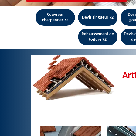
Couvreur
Devi
Devis zingueur 72
charpentier 72
gou
Rehaussement de
Devis
toiture 72
de
Art