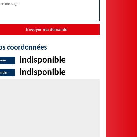
os coordonnées
indisponible
reau
indisponible
ntier