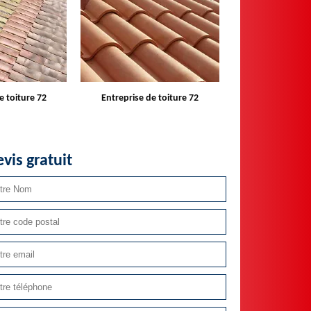
e toiture 72
Devis toiture 72
Réparateur ins
velux 
vis gratuit