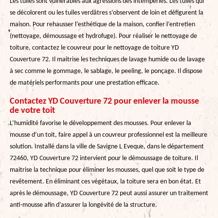
Les tuiles sont vulnérables aux agressions des intempéries. Les tuiles qui
se décolorent ou les tuiles verdâtres s’observent de loin et défigurent la
maison. Pour rehausser l’esthétique de la maison, confier l’entretien
(nettoyage, démoussage et hydrofuge). Pour réaliser le nettoyage de
toiture, contactez le couvreur pour le nettoyage de toiture YD
Couverture 72. Il maitrise les techniques de lavage humide ou de lavage
à sec comme le gommage, le sablage, le peeling, le ponçage. Il dispose
de matériels performants pour une prestation efficace.
Contactez YD Couverture 72 pour enlever la mousse
de votre toit
L’humidité favorise le développement des mousses. Pour enlever la
mousse d’un toit, faire appel à un couvreur professionnel est la meilleure
solution. Installé dans la ville de Savigne L Eveque, dans le département
72460, YD Couverture 72 intervient pour le démoussage de toiture. Il
maitrise la technique pour éliminer les mousses, quel que soit le type de
revêtement. En éliminant ces végétaux, la toiture sera en bon état. Et
après le démoussage, YD Couverture 72 peut aussi assurer un traitement
anti-mousse afin d’assurer la longévité de la structure.