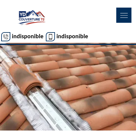
indisponible
indisponible