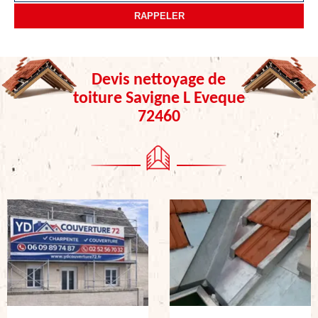
Devis nettoyage de
toiture Savigne L Eveque
72460