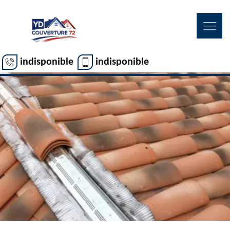
indisponible
indisponible