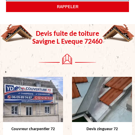
Devis fuite de toiture
Savigne L Eveque 72460
Couvreur charpentier 72
Devis zingueur 72