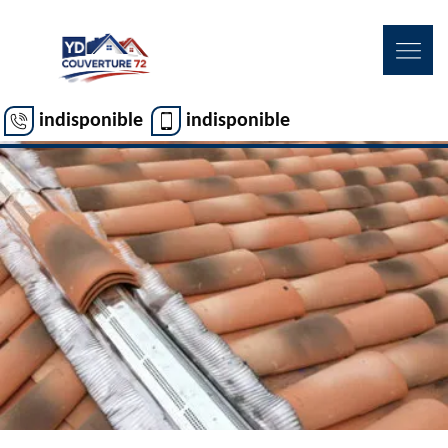
indisponible
indisponible