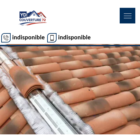
indisponible
indisponible