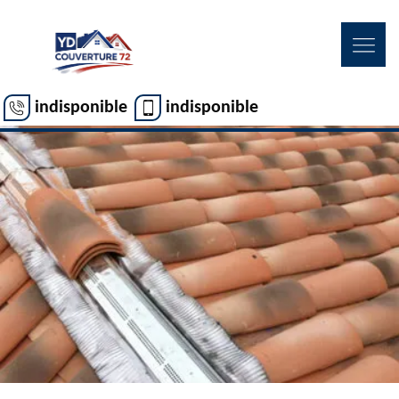
indisponible
indisponible