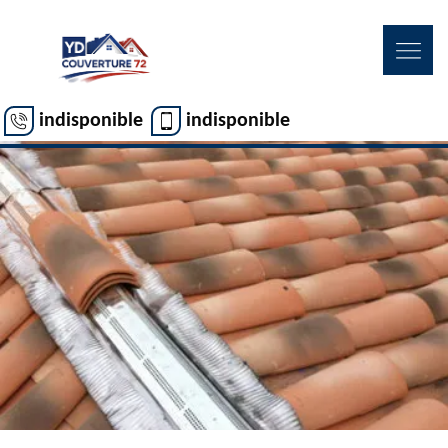
indisponible
indisponible