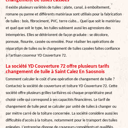
changement de tuiles cassées
Il existe plusieurs variétés de tuiles : plate, canal, à emboîtement,
romane ou panne et différents matériaux sont utilisés pour la fabrication
de tuiles : bois, fibrociment, PVC, terre cuite… Quel que soit le matériau
et quel que soit le type, les tuiles subissent aussi les agressions des
intempéries. Elles se détériorent de façon graduée : se décolore,
poreuse, fissurée, cassée ou envolée. Pour réaliser les opérations de
réparation de tuiles ou le changement de tuiles cassées faites confiance
à l’artisan couvreur YD Couverture 72.
La société YD Couverture 72 offre plusieurs tarifs
changement de tuile à Saint Calez En Saosnois
Comment calculer le coût d’une opération de changement de tuile ?
Contactez la société de couverture et toiture YD Couverture 72. Cette
société offre plusieurs grilles tarifaires où chaque propriétaire peut
choisir celle qui correspond à ses capacités financières. Le tarif de
changement de tuile peut se calculer par unité de tuiles à changer ou
par mètre carré de la toiture concernée. La société considère aussi les
difficultés d’accès à la toiture, notamment pour le transport des tuiles
enlevées. L’entreprise dispose de couvreurs compétents et qualifiés.