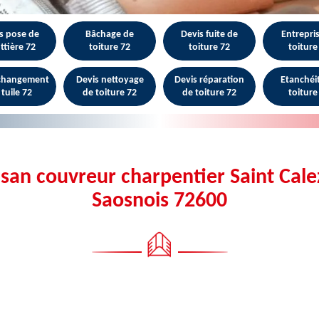
s pose de
Bâchage de
Devis fuite de
Entrepri
ttière 72
toiture 72
toiture 72
toiture
 changement
Devis nettoyage
Devis réparation
Etanchéi
 tuile 72
de toiture 72
de toiture 72
toiture
isan couvreur charpentier Saint Cale
Saosnois 72600