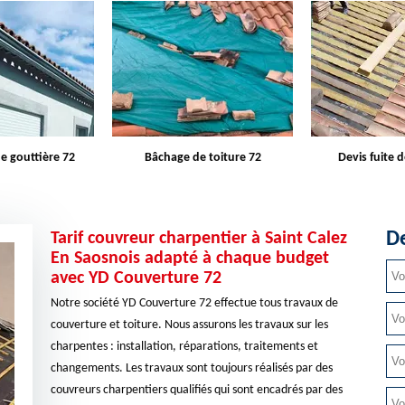
e toiture 72
Devis fuite de toiture 72
Entreprise d
De
Tarif couvreur charpentier à Saint Calez
En Saosnois adapté à chaque budget
avec YD Couverture 72
Notre société YD Couverture 72 effectue tous travaux de
couverture et toiture. Nous assurons les travaux sur les
charpentes : installation, réparations, traitements et
changements. Les travaux sont toujours réalisés par des
couvreurs charpentiers qualifiés qui sont encadrés par des