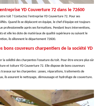
’entreprise YD Couverture 72 dans le 72600
otre toit ? Contactez l’entreprise YD Couverture 72. Pour ses
lifiés. Quand ils se déplacent en équipe, le chef d’équipe est toujours
e professionnelle après ses formations. Pendant leurs interventions,
ts et elle les dote de matériaux de qualité supérieure ou suivant le
tion, ils sillonnent le département 72600.
es bons couvreurs charpentiers de la société YD
r la solidité des charpentes l’ossature du toit. Pour être encore plus sûr
rture et toiture YD Couverture 72. Elle dispose de bons couvreurs
es travaux sur les charpentes : poses, réparations, traitements de
ux, ils assurent le nettoyage, démoussage et hydrofuge de couverture.