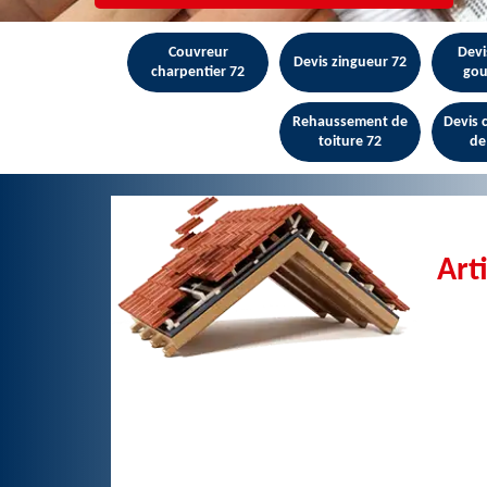
Couvreur
Devi
Devis zingueur 72
charpentier 72
gou
Rehaussement de
Devis
toiture 72
de
Art