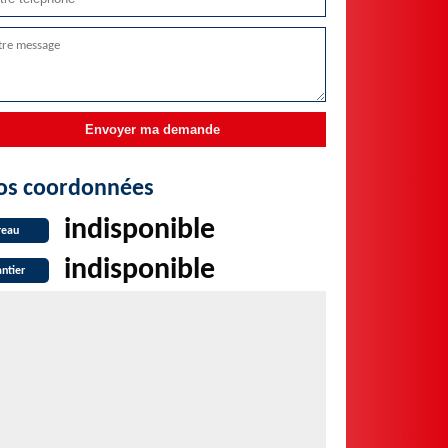
os coordonnées
indisponible
reau
indisponible
ntier