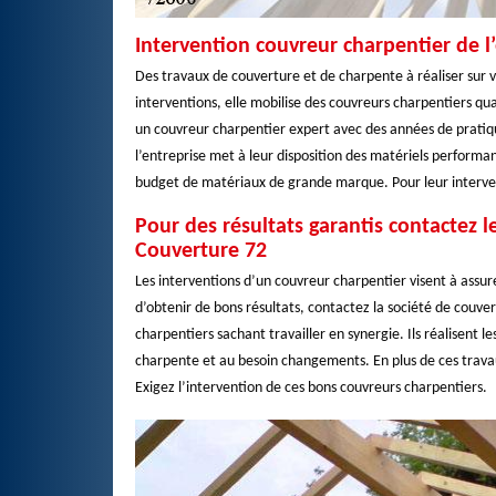
Intervention couvreur charpentier de l
Des travaux de couverture et de charpente à réaliser sur v
interventions, elle mobilise des couvreurs charpentiers qua
un couvreur charpentier expert avec des années de pratiqu
l’entreprise met à leur disposition des matériels performan
budget de matériaux de grande marque. Pour leur interven
Pour des résultats garantis contactez l
Couverture 72
Les interventions d’un couvreur charpentier visent à assure
d’obtenir de bons résultats, contactez la société de couve
charpentiers sachant travailler en synergie. Ils réalisent l
charpente et au besoin changements. En plus de ces trava
Exigez l’intervention de ces bons couvreurs charpentiers.