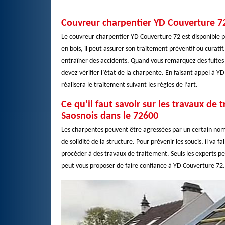
Couvreur charpentier YD Couverture 72
Le couvreur charpentier YD Couverture 72 est disponible 
en bois, il peut assurer son traitement préventif ou curati
entraîner des accidents. Quand vous remarquez des fuites au
devez vérifier l’état de la charpente. En faisant appel à Y
réalisera le traitement suivant les règles de l’art.
Ce qu'il faut savoir sur les travaux de
Saosnois dans le 72600
Les charpentes peuvent être agressées par un certain nom
de solidité de la structure. Pour prévenir les soucis, il va 
procéder à des travaux de traitement. Seuls les experts p
peut vous proposer de faire confiance à YD Couverture 72. 