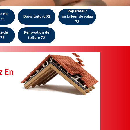
Réparateur
se de
Devis toiture 72
installeur de velux
 72
72
té de
Rénovation de
 72
toiture 72
z En