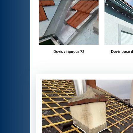
zingueur 72
Devis pose de gouttière 72
Bâchage d