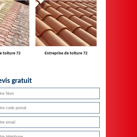
e toiture 72
Devis toiture 72
Réparateur ins
velux 
vis gratuit