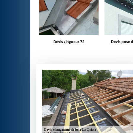
zingueur 72
Devis pose de gouttière 72
Bâchage d