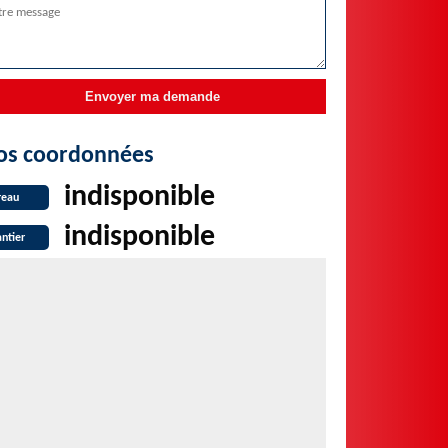
os coordonnées
indisponible
reau
indisponible
ntier