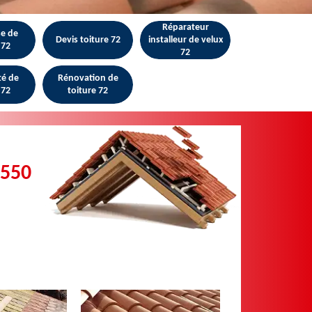
Réparateur
se de
Devis toiture 72
installeur de velux
 72
72
té de
Rénovation de
 72
toiture 72
2550