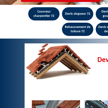
Couvreur
Devi
Devis zingueur 72
charpentier 72
gou
Rehaussement de
Devis
toiture 72
de
Dev