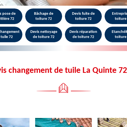
s pose de
Bâchage de
Devis fuite de
Entrepri
ttière 72
toiture 72
toiture 72
toiture
 changement
Devis nettoyage
Devis réparation
Etanchéi
 tuile 72
de toiture 72
de toiture 72
toiture
is changement de tuile La Quinte 7