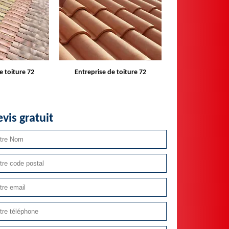
e toiture 72
Devis toiture 72
Réparateur ins
velux 
vis gratuit