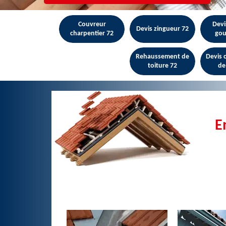
Couvreur
Devi
Devis zingueur 72
charpentier 72
gou
Rehaussement de
Devis
toiture 72
de
E