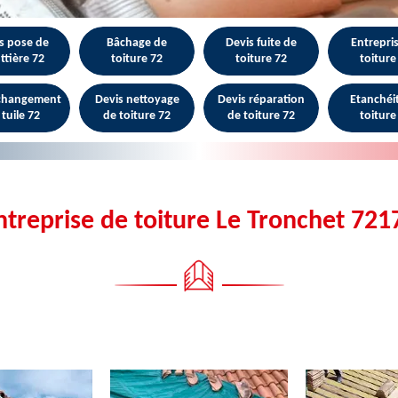
s pose de
Bâchage de
Devis fuite de
Entrepri
ttière 72
toiture 72
toiture 72
toiture
 changement
Devis nettoyage
Devis réparation
Etanchéi
 tuile 72
de toiture 72
de toiture 72
toiture
ntreprise de toiture Le Tronchet 721