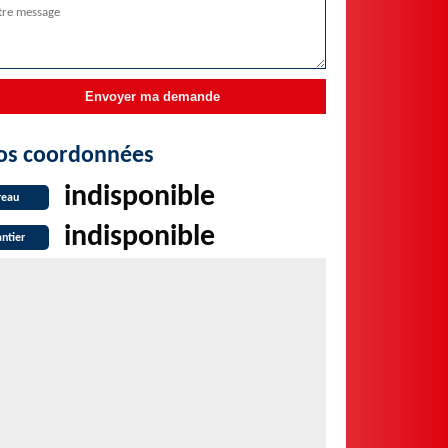
os coordonnées
indisponible
reau
indisponible
ntier