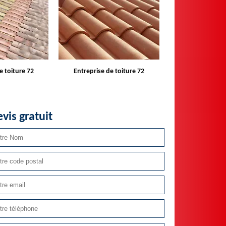
e toiture 72
Devis toiture 72
Réparateur ins
velux 
vis gratuit