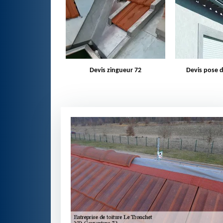
zingueur 72
Devis pose de gouttière 72
Bâchage d