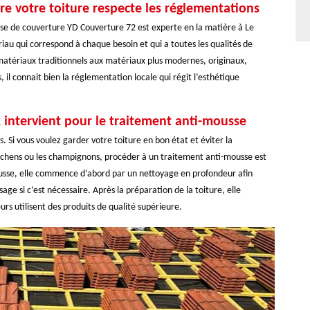
re votre toiture respecte les réglementations
rise de couverture YD Couverture 72 est experte en la matière à Le
iau qui correspond à chaque besoin et qui a toutes les qualités de
 matériaux traditionnels aux matériaux plus modernes, originaux,
 il connait bien la réglementation locale qui régit l’esthétique
 intervient pour le traitement anti-mousse
 Si vous voulez garder votre toiture en bon état et éviter la
s lichens ou les champignons, procéder à un traitement anti-mousse est
mousse, elle commence d’abord par un nettoyage en profondeur afin
age si c’est nécessaire. Après la préparation de la toiture, elle
urs utilisent des produits de qualité supérieure.