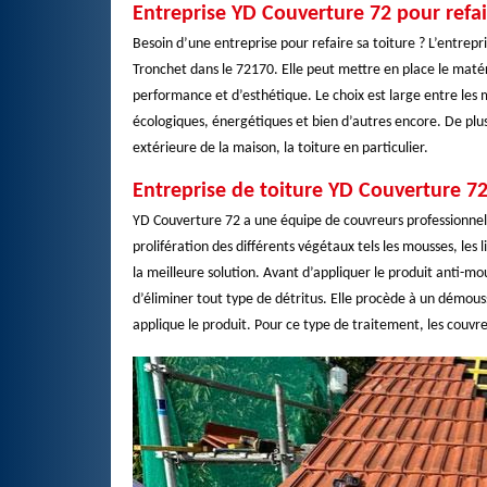
Entreprise YD Couverture 72 pour refai
Besoin d’une entreprise pour refaire sa toiture ? L’entrep
Tronchet dans le 72170. Elle peut mettre en place le matér
performance et d’esthétique. Le choix est large entre les
écologiques, énergétiques et bien d’autres encore. De plus,
extérieure de la maison, la toiture en particulier.
Entreprise de toiture YD Couverture 72
YD Couverture 72 a une équipe de couvreurs professionnels.
prolifération des différents végétaux tels les mousses, le
la meilleure solution. Avant d’appliquer le produit anti-
d’éliminer tout type de détritus. Elle procède à un démouss
applique le produit. Pour ce type de traitement, les couvre