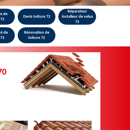
Réparateur
se de
Devis toiture 72
installeur de velux
 72
72
té de
Rénovation de
 72
toiture 72
70