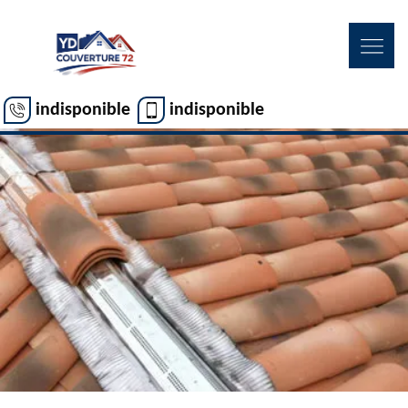
indisponible
indisponible