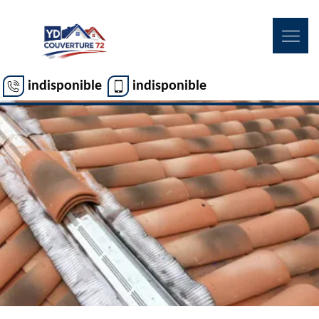
indisponible
indisponible