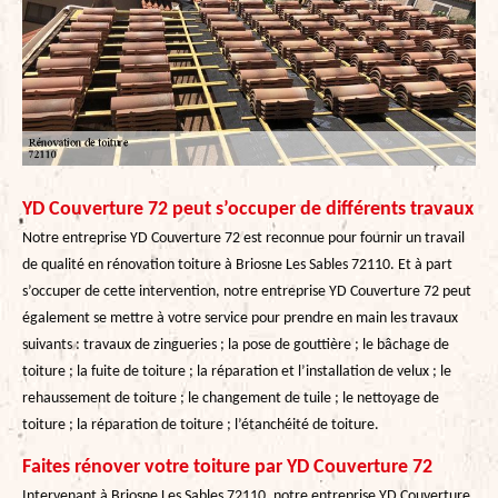
YD Couverture 72 peut s’occuper de différents travaux
Notre entreprise YD Couverture 72 est reconnue pour fournir un travail
de qualité en rénovation toiture à Briosne Les Sables 72110. Et à part
s’occuper de cette intervention, notre entreprise YD Couverture 72 peut
également se mettre à votre service pour prendre en main les travaux
suivants : travaux de zingueries ; la pose de gouttière ; le bâchage de
toiture ; la fuite de toiture ; la réparation et l’installation de velux ; le
rehaussement de toiture ; le changement de tuile ; le nettoyage de
toiture ; la réparation de toiture ; l’étanchéité de toiture.
Faites rénover votre toiture par YD Couverture 72
Intervenant à Briosne Les Sables 72110, notre entreprise YD Couverture