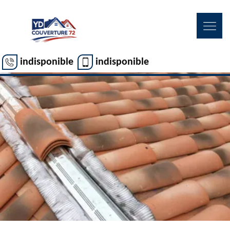
indisponible
indisponible