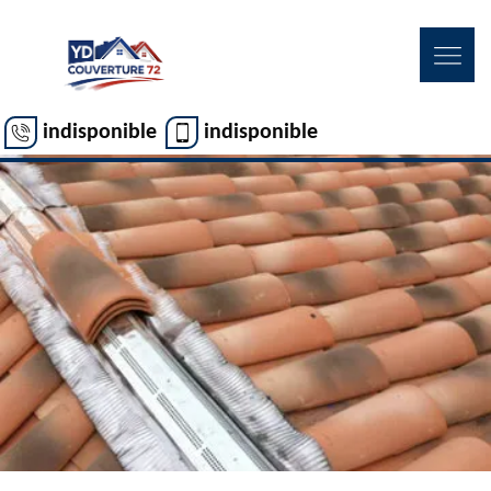
indisponible
indisponible