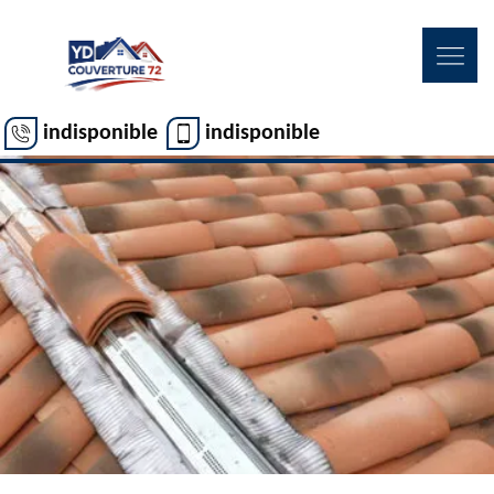
indisponible
indisponible