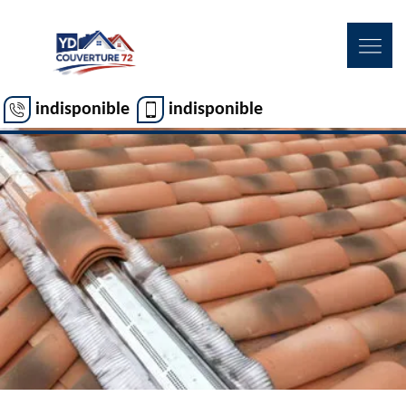
indisponible
indisponible