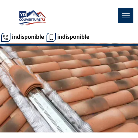
indisponible
indisponible