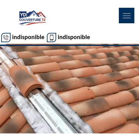
indisponible
indisponible