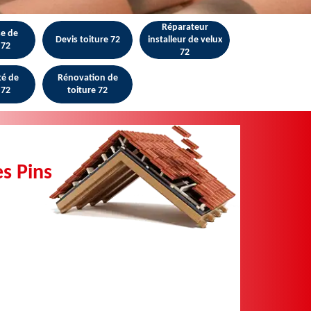
Réparateur
se de
Devis toiture 72
installeur de velux
 72
72
té de
Rénovation de
 72
toiture 72
s Pins