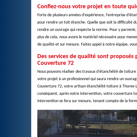
Confiez-nous votre projet en toute qu
Forte de plusieurs années d’expérience, l’entreprise d’étan
pour rendre un toit étanche. Quelle que soit la difficulté d
rendre un ouvrage qui respecte la norme. Pour y parvenir,
plus de cela, nous avons le matériel nécessaire pour mener
de qualité et sur mesure. Faites appel à notre équipe, vous
Des services de qualité sont proposés p
Couverture 72
Nous pouvons réaliser des travaux d’étanchéité de toiture p
votre projet à un professionnel qui saura rendre un ouvrage
Couverture 72, votre artisan étanchéité toiture à Thoree 
conséquent, après notre intervention, votre couverture t
intervention se fera sur mesure, tenant compte de la form