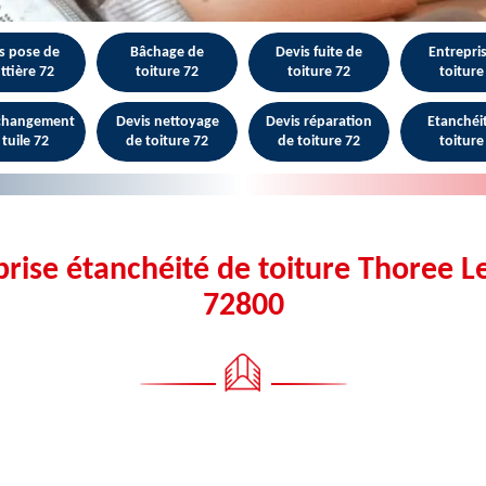
s pose de
Bâchage de
Devis fuite de
Entrepri
ttière 72
toiture 72
toiture 72
toiture
 changement
Devis nettoyage
Devis réparation
Etanchéi
 tuile 72
de toiture 72
de toiture 72
toiture
prise étanchéité de toiture Thoree Le
72800