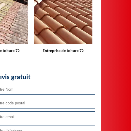
e toiture 72
Devis toiture 72
Réparateur ins
velux 
vis gratuit