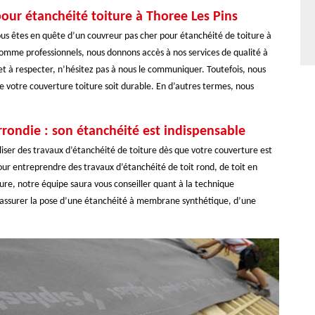
our étanchéité toiture à Thoree Les Pins
 vous êtes en quête d’un couvreur pas cher pour étanchéité de toiture à
 comme professionnels, nous donnons accès à nos services de qualité à
et à respecter, n’hésitez pas à nous le communiquer. Toutefois, nous
que votre couverture toiture soit durable. En d’autres termes, nous
arrondie : son étanchéité est indispensable
aliser des travaux d’étanchéité de toiture dès que votre couverture est
 pour entreprendre des travaux d’étanchéité de toit rond, de toit en
ture, notre équipe saura vous conseiller quant à la technique
 assurer la pose d’une étanchéité à membrane synthétique, d’une