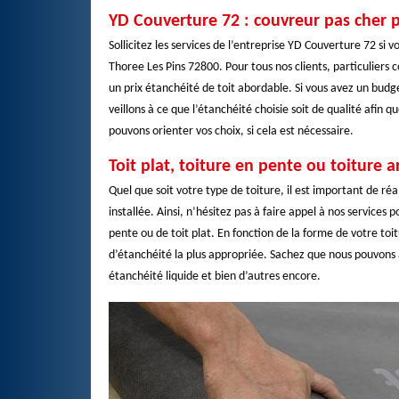
YD Couverture 72 : couvreur pas cher p
Sollicitez les services de l’entreprise YD Couverture 72 si
Thoree Les Pins 72800. Pour tous nos clients, particuliers
un prix étanchéité de toit abordable. Si vous avez un budg
veillons à ce que l’étanchéité choisie soit de qualité afin 
pouvons orienter vos choix, si cela est nécessaire.
Toit plat, toiture en pente ou toiture 
Quel que soit votre type de toiture, il est important de ré
installée. Ainsi, n’hésitez pas à faire appel à nos services
pente ou de toit plat. En fonction de la forme de votre toi
d’étanchéité la plus appropriée. Sachez que nous pouvons
étanchéité liquide et bien d’autres encore.