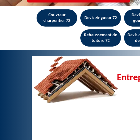
Couvreur
Devi
Devis zingueur 72
charpentier 72
gou
Rehaussement de
Devis
toiture 72
de
Entre