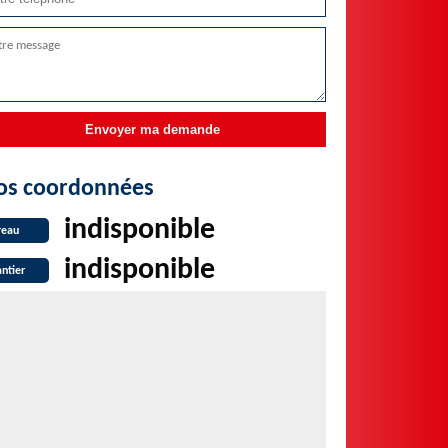
os coordonnées
indisponible
reau
indisponible
ntier