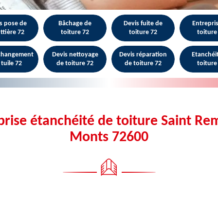
s pose de
Bâchage de
Devis fuite de
Entrepri
ttière 72
toiture 72
toiture 72
toiture
 changement
Devis nettoyage
Devis réparation
Etanchéi
 tuile 72
de toiture 72
de toiture 72
toiture
prise étanchéité de toiture Saint Re
Monts 72600