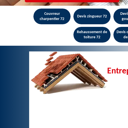
Couvreur
Devi
Devis zingueur 72
charpentier 72
gou
Rehaussement de
Devis
toiture 72
de
Entre