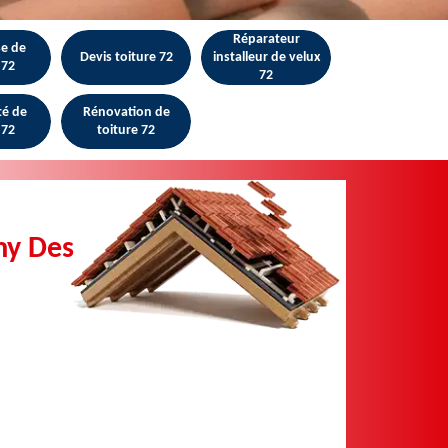
Réparateur
se de
Devis toiture 72
installeur de velux
 72
72
té de
Rénovation de
 72
toiture 72
my Des