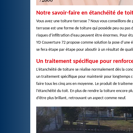
Notre savoir-faire en étanchéité de toi
Vous avez une toiture-terrasse ? Nous vous conseillons de p
terrasse est une forme de toiture qui possède peu ou pas d
risques d’infiltration d’eau peuvent être énormes. Pour ét
YD Couverture 72 propose comme solution la pose d’une é
se fera étape par étape pour aboutir à un résultat de quali
Un traitement spécifique pour renforcer
L’étanchéité de toiture se réalise normalement dès la con
un traitement spécifique pour maintenir pour longtemps cet
faire tous les cinq ans en moyenne. Le produit de traitemen
l’étanchéité du toit. En plus de rendre la toiture encore
d’être plus brillant, retrouvant un aspect comme neuf.