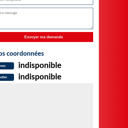
os coordonnées
indisponible
reau
indisponible
ntier