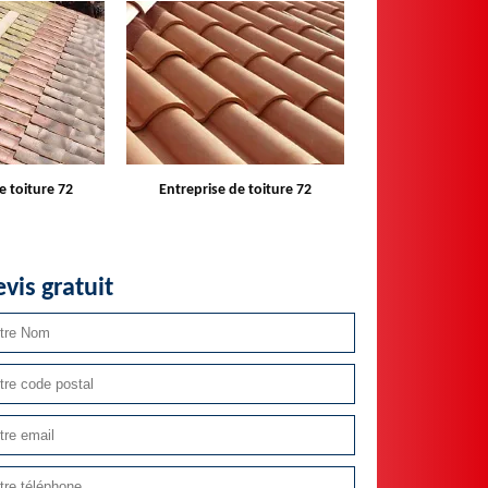
e toiture 72
Devis toiture 72
Réparateur ins
velux 
vis gratuit