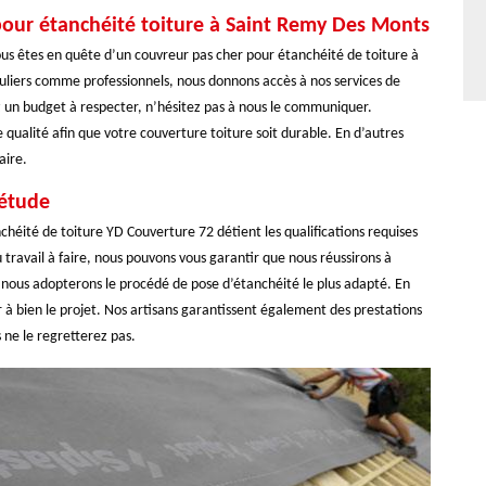
pour étanchéité toiture à Saint Remy Des Monts
 vous êtes en quête d’un couvreur pas cher pour étanchéité de toiture à
uliers comme professionnels, nous donnons accès à nos services de
ez un budget à respecter, n’hésitez pas à nous le communiquer.
de qualité afin que votre couverture toiture soit durable. En d’autres
aire.
iétude
chéité de toiture YD Couverture 72 détient les qualifications requises
u travail à faire, nous pouvons vous garantir que nous réussirons à
 nous adopterons le procédé de pose d’étanchéité le plus adapté. En
 à bien le projet. Nos artisans garantissent également des prestations
 ne le regretterez pas.