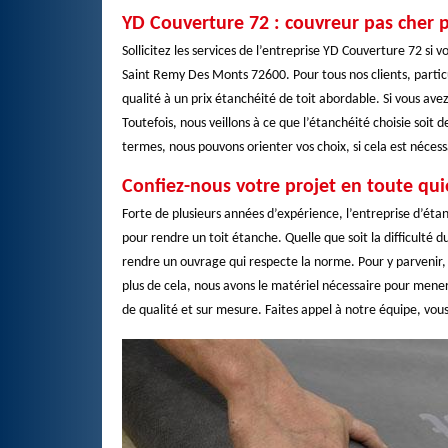
YD Couverture 72 : couvreur pas cher 
Sollicitez les services de l’entreprise YD Couverture 72 si
Saint Remy Des Monts 72600. Pour tous nos clients, partic
qualité à un prix étanchéité de toit abordable. Si vous av
Toutefois, nous veillons à ce que l’étanchéité choisie soit 
termes, nous pouvons orienter vos choix, si cela est nécess
Confiez-nous votre projet en toute qu
Forte de plusieurs années d’expérience, l’entreprise d’étan
pour rendre un toit étanche. Quelle que soit la difficulté d
rendre un ouvrage qui respecte la norme. Pour y parvenir,
plus de cela, nous avons le matériel nécessaire pour mener
de qualité et sur mesure. Faites appel à notre équipe, vous