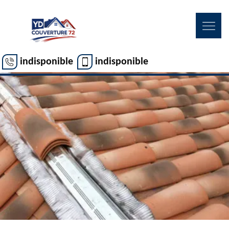
indisponible
indisponible