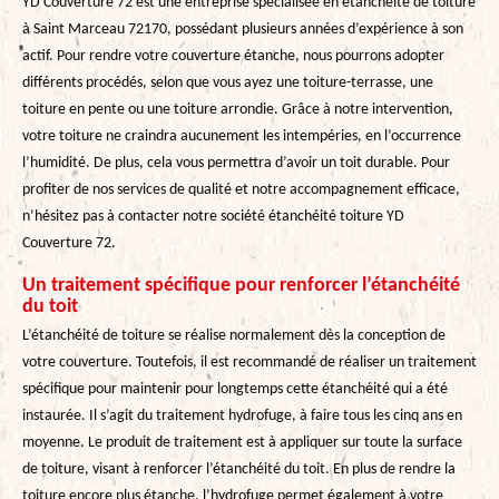
YD Couverture 72 est une entreprise spécialisée en étanchéité de toiture
à Saint Marceau 72170, possédant plusieurs années d’expérience à son
actif. Pour rendre votre couverture étanche, nous pourrons adopter
différents procédés, selon que vous ayez une toiture-terrasse, une
toiture en pente ou une toiture arrondie. Grâce à notre intervention,
votre toiture ne craindra aucunement les intempéries, en l’occurrence
l’humidité. De plus, cela vous permettra d’avoir un toit durable. Pour
profiter de nos services de qualité et notre accompagnement efficace,
n’hésitez pas à contacter notre société étanchéité toiture YD
Couverture 72.
Un traitement spécifique pour renforcer l’étanchéité
du toit
L’étanchéité de toiture se réalise normalement dès la conception de
votre couverture. Toutefois, il est recommandé de réaliser un traitement
spécifique pour maintenir pour longtemps cette étanchéité qui a été
instaurée. Il s’agit du traitement hydrofuge, à faire tous les cinq ans en
moyenne. Le produit de traitement est à appliquer sur toute la surface
de toiture, visant à renforcer l’étanchéité du toit. En plus de rendre la
toiture encore plus étanche, l’hydrofuge permet également à votre