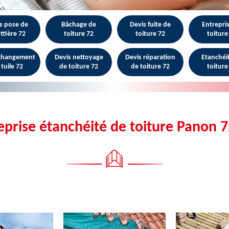
s pose de
Bâchage de
Devis fuite de
Entrepri
ttière 72
toiture 72
toiture 72
toiture
 changement
Devis nettoyage
Devis réparation
Etanchéi
 tuile 72
de toiture 72
de toiture 72
toiture
eprise étanchéité de toiture Panon 