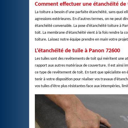
Comment effectuer une étanchéité de t
La toiture a besoin d’une parfaite étanchéité, sans quoi el
agressions extérieures. En d’autres termes, on ne peut dire
étanchéité convenable. La pose d’étanchéité toiture à Pan
toit. La membrane d’étanchéité vient à la fois rendre la 
toiture. Laissez notre équipe prendre en main votre projet
L’étanchéité de tuile à Panon 72600
Les tuiles sont des revêtements de toit qui méritent une att
rapport aux autres matériaux de couverture. Il est ainsi
ce type de revêtement de toit. En tant que spécialiste en 
tenir à votre disposition pour réaliser vos travaux d’étanc
vos tuiles d’être plus résistantes face aux intempéries, lim