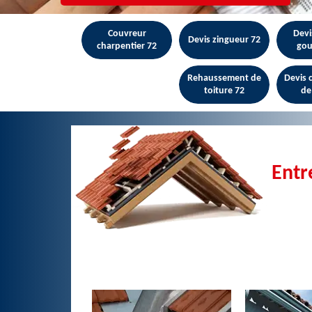
Couvreur
Devi
Devis zingueur 72
charpentier 72
gou
Rehaussement de
Devis
toiture 72
de
Entr