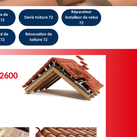
Réparateur
se de
Devis toiture 72
installeur de velux
 72
72
té de
Rénovation de
 72
toiture 72
72600