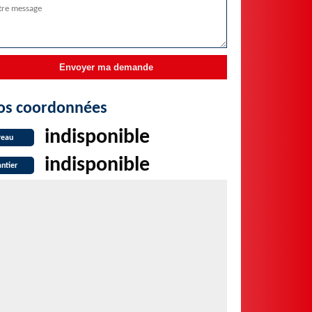
os coordonnées
indisponible
reau
indisponible
ntier