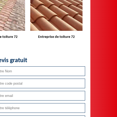
e toiture 72
Devis toiture 72
Réparateur ins
velux 
vis gratuit