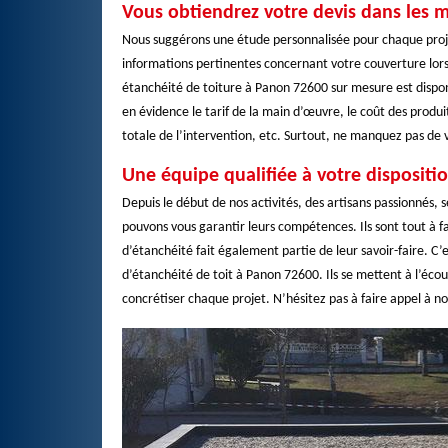
Vous obtiendrez votre devis dans les me
Nous suggérons une étude personnalisée pour chaque proj
informations pertinentes concernant votre couverture lors
étanchéité de toiture à Panon 72600 sur mesure est dispon
en évidence le tarif de la main d’œuvre, le coût des produit
totale de l’intervention, etc. Surtout, ne manquez pas de vé
Une équipe qualifiée à votre dispositi
Depuis le début de nos activités, des artisans passionnés
pouvons vous garantir leurs compétences. Ils sont tout à fa
d’étanchéité fait également partie de leur savoir-faire. 
d’étanchéité de toit à Panon 72600. Ils se mettent à l’écou
concrétiser chaque projet. N’hésitez pas à faire appel à no