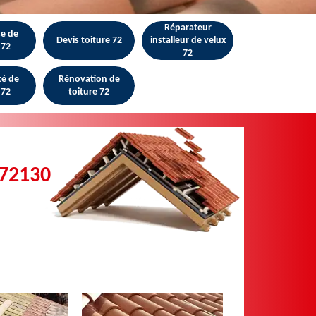
Réparateur
se de
Devis toiture 72
installeur de velux
 72
72
té de
Rénovation de
 72
toiture 72
 72130