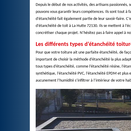
Depuis le début de nos activités, des artisans passionnés
pouvons vous garantir leurs compétences. Ils sont tout à fa
d’étanchéité fait également partie de leur savoir-faire. 
d’étanchéité de toit à La Hutte 72130. Ils se mettent à l’é
concrétiser chaque projet. N’hésitez pas à faire appel à no
Les différents types d’étanchéité toit
Pour que votre toiture ait une parfaite étanchéité, de faço
important de choisir la méthode d’étanchéité la plus adap
tous types d’étanchéité, comme l’étanchéité résine, l’éta
synthétique, l’étanchéité PVC, l’étanchéité EPDM et plus e
aucunement l’humidité s’infiltrer à l’intérieur de votre ha