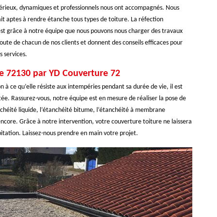
, sérieux, dynamiques et professionnels nous ont accompagnés. Nous
it aptes à rendre étanche tous types de toiture. La réfection
C’est grâce à notre équipe que nous pouvons nous charger des travaux
coute de chacun de nos clients et donnent des conseils efficaces pour
s services.
ure 72130 par YD Couverture 72
n à ce qu’elle résiste aux intempéries pendant sa durée de vie, il est
tée. Rassurez-vous, notre équipe est en mesure de réaliser la pose de
nchéité liquide, l’étanchéité bitume, l’étanchéité à membrane
ncore. Grâce à notre intervention, votre couverture toiture ne laissera
bitation. Laissez-nous prendre en main votre projet.