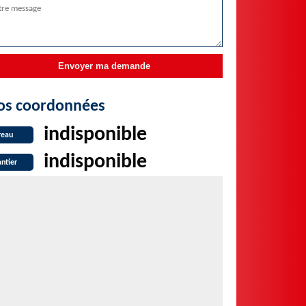
os coordonnées
indisponible
reau
indisponible
ntier