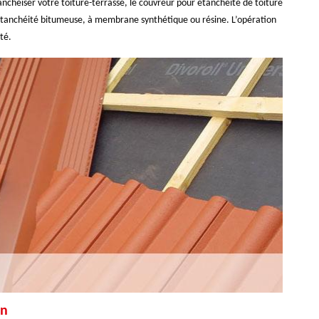
anchéiser votre toiture-terrasse, le couvreur pour étanchéité de toiture
tanchéité bitumeuse, à membrane synthétique ou résine. L’opération
té.
on