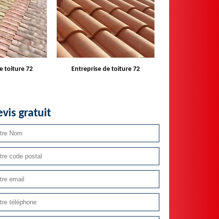
e toiture 72
Devis toiture 72
Réparateur in
velux
vis gratuit