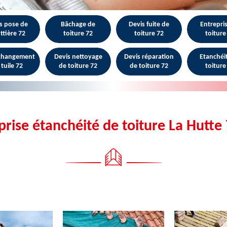
s pose de
Bâchage de
Devis fuite de
Entrepri
ttière 72
toiture 72
toiture 72
toiture
 changement
Devis nettoyage
Devis réparation
Etanchéi
 tuile 72
de toiture 72
de toiture 72
toiture
prise étanchéité de toiture La Hutte