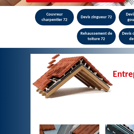
Couvreur
Devi
Devis zingueur 72
charpentier 72
gou
Rehaussement de
Devis
toiture 72
de
Entre