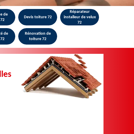
Réparateur
se de
Devis toiture 72
installeur de velux
 72
72
té de
Rénovation de
 72
toiture 72
lles