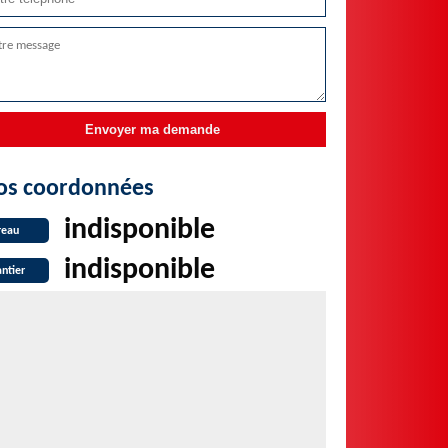
os coordonnées
indisponible
reau
indisponible
ntier