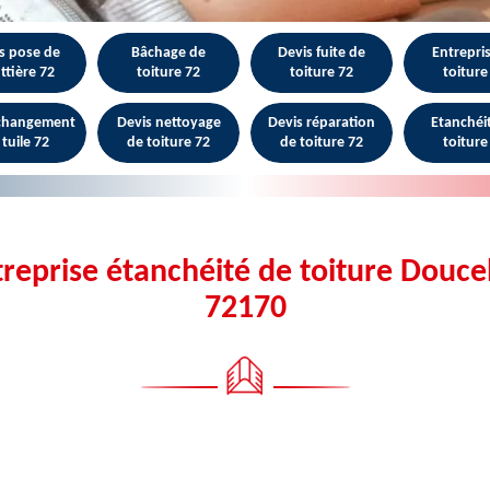
s pose de
Bâchage de
Devis fuite de
Entrepri
ttière 72
toiture 72
toiture 72
toiture
 changement
Devis nettoyage
Devis réparation
Etanchéi
 tuile 72
de toiture 72
de toiture 72
toiture
reprise étanchéité de toiture Douce
72170