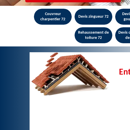
Couvreur
Devi
Devis zingueur 72
charpentier 72
gou
Rehaussement de
Devis
toiture 72
de
Ent