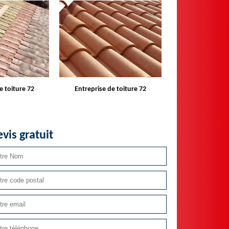
e toiture 72
Devis toiture 72
Réparateur ins
velux 
vis gratuit