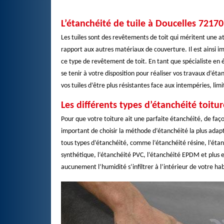
L’étanchéité de tuile à Doucelles 72170
Les tuiles sont des revêtements de toit qui méritent une att
rapport aux autres matériaux de couverture. Il est ainsi
ce type de revêtement de toit. En tant que spécialiste en 
se tenir à votre disposition pour réaliser vos travaux d’éta
vos tuiles d’être plus résistantes face aux intempéries, lim
Les différents types d’étanchéité toit
Pour que votre toiture ait une parfaite étanchéité, de faço
important de choisir la méthode d’étanchéité la plus adap
tous types d’étanchéité, comme l’étanchéité résine, l’éta
synthétique, l’étanchéité PVC, l’étanchéité EPDM et plus e
aucunement l’humidité s’infiltrer à l’intérieur de votre ha