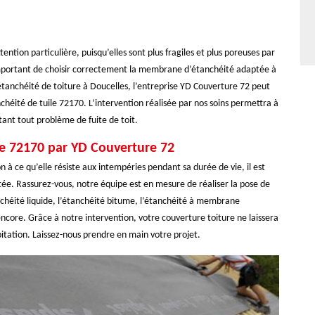
ention particulière, puisqu’elles sont plus fragiles et plus poreuses par
 important de choisir correctement la membrane d’étanchéité adaptée à
étanchéité de toiture à Doucelles, l’entreprise YD Couverture 72 peut
nchéité de tuile 72170. L’intervention réalisée par nos soins permettra à
itant tout problème de fuite de toit.
ure 72170 par YD Couverture 72
n à ce qu’elle résiste aux intempéries pendant sa durée de vie, il est
tée. Rassurez-vous, notre équipe est en mesure de réaliser la pose de
nchéité liquide, l’étanchéité bitume, l’étanchéité à membrane
ncore. Grâce à notre intervention, votre couverture toiture ne laissera
bitation. Laissez-nous prendre en main votre projet.