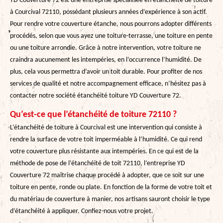
YD Couverture 72 est une entreprise spécialisée en étanchéité de toiture
à Courcival 72110, possédant plusieurs années d’expérience à son actif.
Pour rendre votre couverture étanche, nous pourrons adopter différents
procédés, selon que vous ayez une toiture-terrasse, une toiture en pente
ou une toiture arrondie. Grâce à notre intervention, votre toiture ne
craindra aucunement les intempéries, en l’occurrence l’humidité. De
plus, cela vous permettra d’avoir un toit durable. Pour profiter de nos
services de qualité et notre accompagnement efficace, n’hésitez pas à
contacter notre société étanchéité toiture YD Couverture 72.
Qu’est-ce que l’étanchéité de toiture 72110 ?
L’étanchéité de toiture à Courcival est une intervention qui consiste à
rendre la surface de votre toit imperméable à l’humidité. Ce qui rend
votre couverture plus résistante aux intempéries. En ce qui est de la
méthode de pose de l’étanchéité de toit 72110, l’entreprise YD
Couverture 72 maîtrise chaque procédé à adopter, que ce soit sur une
toiture en pente, ronde ou plate. En fonction de la forme de votre toit et
du matériau de couverture à manier, nos artisans sauront choisir le type
d’étanchéité à appliquer. Confiez-nous votre projet.