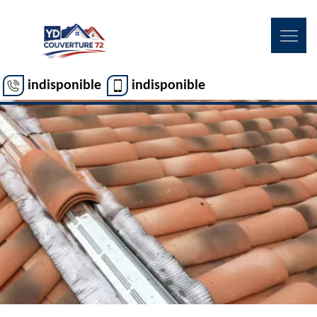
indisponible
indisponible