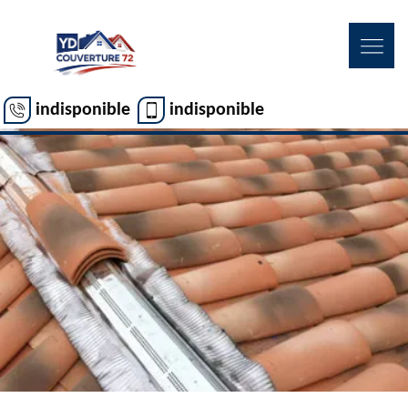
indisponible
indisponible