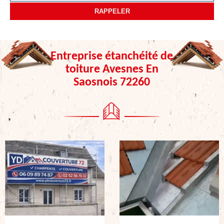
Entreprise étanchéité de
toiture Avesnes En
Saosnois 72260