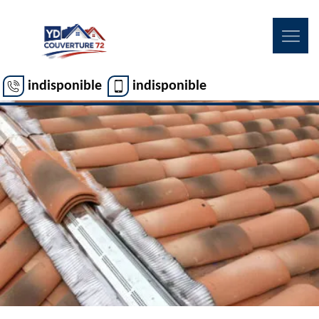
indisponible
indisponible